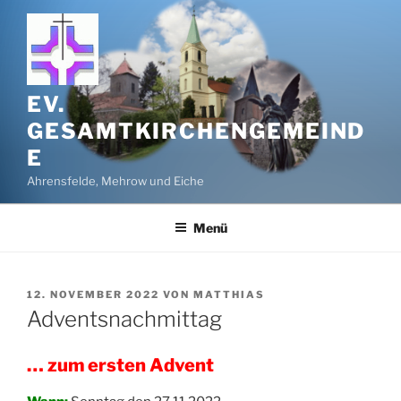
Zum
Inhalt
springen
EV.
GESAMTKIRCHENGEMEIND
E
Ahrensfelde, Mehrow und Eiche
Menü
VERÖFFENTLICHT
12. NOVEMBER 2022
VON
MATTHIAS
AM
Adventsnachmittag
… zum ersten Advent