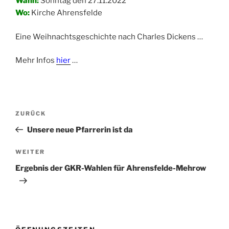
Wann:
Sonntag den 27.11.2022
Wo:
Kirche Ahrensfelde
Eine Weihnachtsgeschichte nach Charles Dickens …
Mehr Infos
hier
…
Beitragsnavigation
Vorheriger
ZURÜCK
Beitrag
Unsere neue Pfarrerin ist da
Nächster
WEITER
Beitrag
Ergebnis der GKR-Wahlen für Ahrensfelde-Mehrow