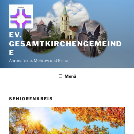
Zum
Inhalt
springen
EV.
GESAMTKIRCHENGEMEIND
E
Ahrensfelde, Mehrow und Eiche
Menü
SENIORENKREIS