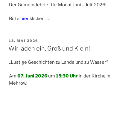
Der Gemeindebrief für Monat Juni – Juli 2026!
Bitte
hier
klicken ….
VERÖFFENTLICHT
13. MAI 2026
AM
Wir laden ein, Groß und Klein!
„Lustige Geschichten zu Lande und zu Wasser“
Am
07. Juni 2026
um
15:30 Uhr
in der Kirche in
Mehrow.
Für mehr Informationen bitte
hier
klicken …
VERÖFFENTLICHT
13. MAI 2026
AM
Gottesdienst für Jung und Alt …