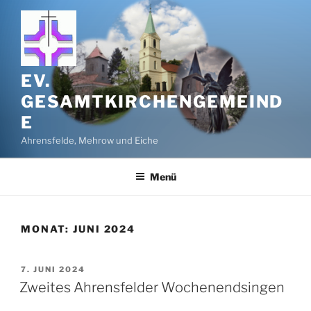
Zum
Inhalt
springen
EV.
GESAMTKIRCHENGEMEIND
E
Ahrensfelde, Mehrow und Eiche
Menü
MONAT:
JUNI 2024
VERÖFFENTLICHT
7. JUNI 2024
AM
Zweites Ahrensfelder Wochenendsingen