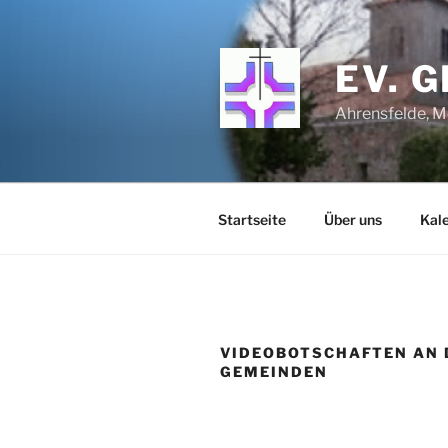
Zum
Inhalt
springen
EV. 
Ahrensfelde, M
Startseite
Über uns
Kal
VIDEOBOTSCHAFTEN AN 
GEMEINDEN