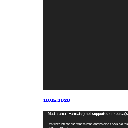
10.05.2020
Video-
Media error: Format(s) not supported or source(s
Player
Datei herunterladen: https://kirche-ahrensfelde.de/wp-conte