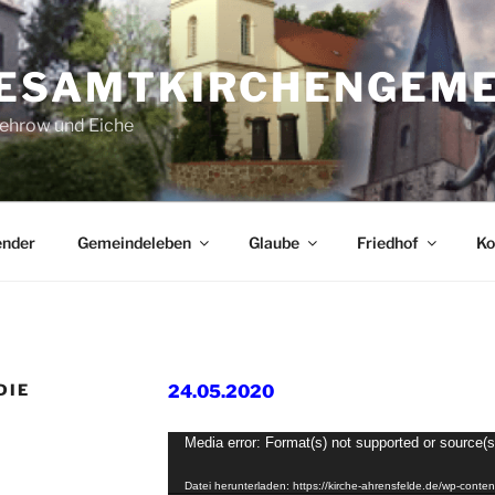
GESAMTKIRCHENGEM
ehrow und Eiche
ender
Gemeindeleben
Glaube
Friedhof
Ko
DIE
24.05.2020
Video-
Media error: Format(s) not supported or source(s
Player
Datei herunterladen: https://kirche-ahrensfelde.de/wp-con