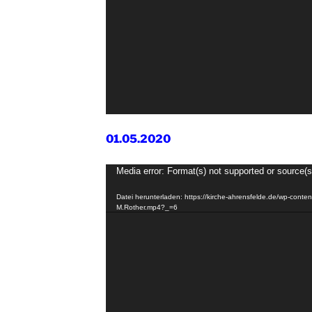
01.05.2020
Video-
Media error: Format(s) not supported or source(s
Player
Datei herunterladen: https://kirche-ahrensfelde.de/wp-conte
M.Rother.mp4?_=6