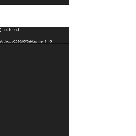
) not found
ent/uploads/2020/05/Jubilate.mp4?_=5