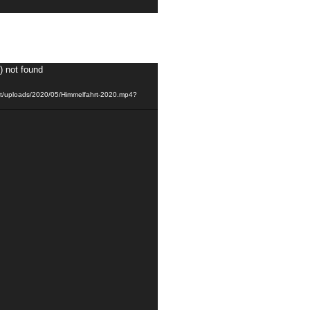
) not found
ent/uploads/2020/05/Himmelfahrt-2020.mp4?