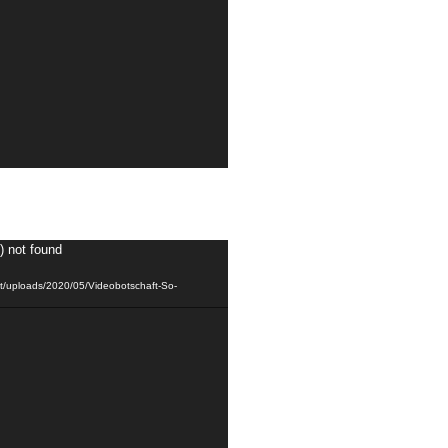
) not found
ent/uploads/2020/05/Videobotschaft-So-