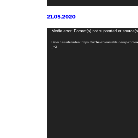
21.05.2020
Video-
Media error: Format(s) not supported or source(s
Player
Datei herunterladen: https://kirche-ahrensfelde.de/wp-cont
_=2