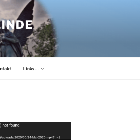
EINDE
ntakt
Links …
) not found
tent/uploads/2020/05/24-Mai-2020.mp4?_=1