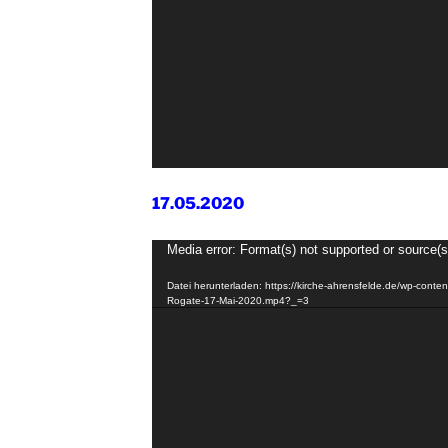
17.05.2020
Video-
Media error: Format(s) not supported or source(s
Player
Datei herunterladen: https://kirche-ahrensfelde.de/wp-cont
Rogate-17-Mai-2020.mp4?_=3