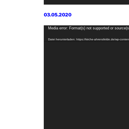
03.05.2020
Video-
Media error: Format(s) not supported or source(s
Player
Datei herunterladen: https://kirche-ahrensfelde.de/wp-cont