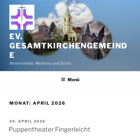
Zum
Inhalt
springen
EV.
GESAMTKIRCHENGEMEIND
E
Ahrensfelde, Mehrow und Eiche
Menü
MONAT:
APRIL 2026
VERÖFFENTLICHT
20. APRIL 2026
AM
Puppentheater Fingerleicht