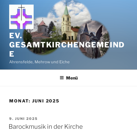
Zum
Inhalt
springen
EV.
GESAMTKIRCHENGEMEIND
E
Ahrensfelde, Mehrow und Eiche
Menü
MONAT:
JUNI 2025
VERÖFFENTLICHT
9. JUNI 2025
AM
Barockmusik in der Kirche