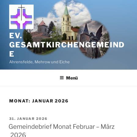
Zum
Inhalt
springen
EV.
GESAMTKIRCHENGEMEIND
E
Ahrensfelde, Mehrow und Eiche
Menü
MONAT:
JANUAR 2026
VERÖFFENTLICHT
31. JANUAR 2026
AM
Gemeindebrief Monat Februar – März
2026